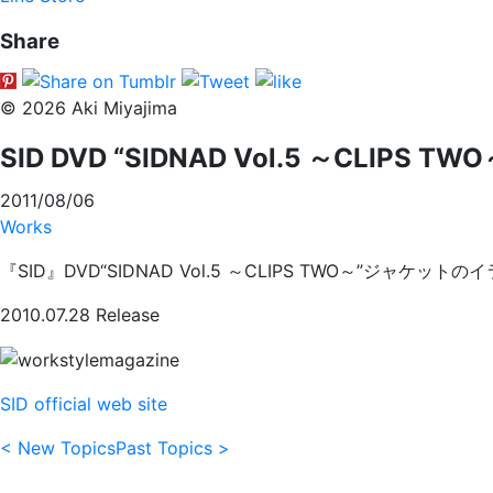
Share
© 2026 Aki Miyajima
SID DVD “SIDNAD Vol.5 ～CLIPS
2011/08/06
Works
『SID』DVD“SIDNAD Vol.5 ～CLIPS TWO～”ジャ
2010.07.28 Release
SID official web site
< New Topics
Past Topics >